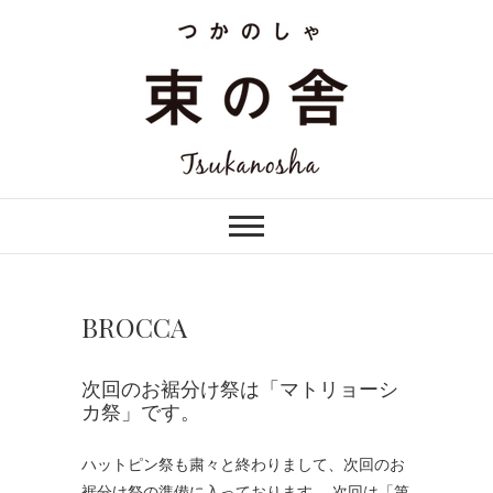
Skip
to
content
つかのしゃ TSUKANOSHA
束の舎 | つかのし
ゃ tsukanosha
BROCCA
次回のお裾分け祭は「マトリョーシ
カ祭」です。
ハットピン祭も粛々と終わりまして、次回のお
裾分け祭の準備に入っております。 次回は「第